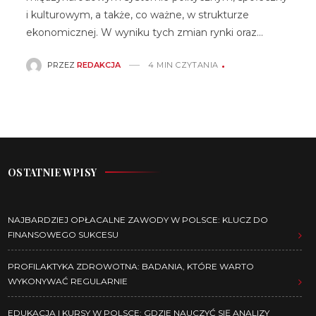
i kulturowym, a także, co ważne, w strukturze
ekonomicznej. W wyniku tych zmian rynki oraz…
PRZEZ
REDAKCJA
4 MIN CZYTANIA
OSTATNIE WPISY
NAJBARDZIEJ OPŁACALNE ZAWODY W POLSCE: KLUCZ DO
FINANSOWEGO SUKCESU
PROFILAKTYKA ZDROWOTNA: BADANIA, KTÓRE WARTO
WYKONYWAĆ REGULARNIE
EDUKACJA I KURSY W POLSCE: GDZIE NAUCZYĆ SIĘ ANALIZY