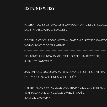
OSTATNIE WPISY
NAJBARDZIEJ OPŁACALNE ZAWODY W POLSCE: KLUCZ
DO FINANSOWEGO SUKCESU
PROFILAKTYKA ZDROWOTNA: BADANIA, KTÓRE WART
WYKONYWAĆ REGULARNIE
EDUKACJA I KURSY W POLSCE: GDZIE NAUCZYĆ SIĘ
ANALIZY DANYCH?
JAK UNIKAĆ OSZUSTW W REKLAMACH SUPLEMENTÓW
DIETY: CO POWINIENEŚ WIEDZIEĆ?
RYNEK PRACY W POLSCE: JAK TECHNOLOGIA ZMIENIA
WYMAGANIA DOTYCZĄCE UMIEJĘTNOŚCI
ZAWODOWYCH?