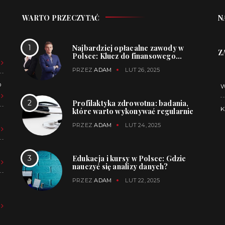
WARTO PRZECZYTAĆ
N
Najbardziej opłacalne zawody w
Z
Polsce: Klucz do finansowego
sukcesu
PRZEZ
ADAM
LUT 26, 2025
O
Profilaktyka zdrowotna: badania,
K
które warto wykonywać regularnie
PRZEZ
ADAM
LUT 24, 2025
Edukacja i kursy w Polsce: Gdzie
nauczyć się analizy danych?
PRZEZ
ADAM
LUT 22, 2025