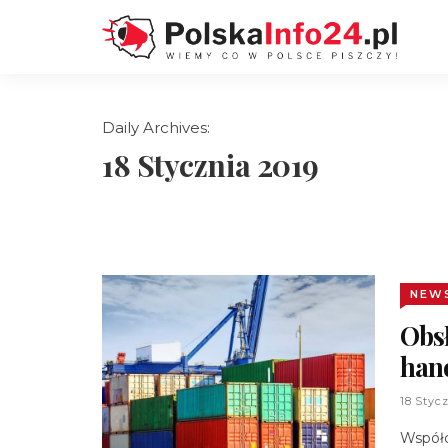
Daily Archives:
18 Stycznia 2019
NEW
Obsł
han
18 Styc
Współc