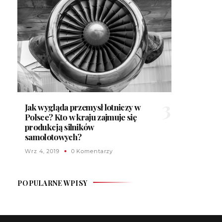
Jak wygląda przemysł lotniczy w
Polsce? Kto w kraju zajmuje się
produkcją silników
samolotowych?
Wrz 4, 2019
0 Komentarzy
POPULARNE WPISY