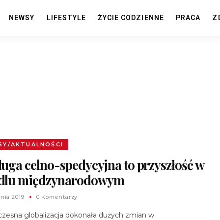
NEWSY
LIFESTYLE
ŻYCIE CODZIENNE
PRACA
Z
SY/AKTUALNOŚCI
uga celno-spedycyjna to przyszłość w
dlu międzynarodowym
znia 2019
0 Komentarzy
zesna globalizacja dokonała dużych zmian w