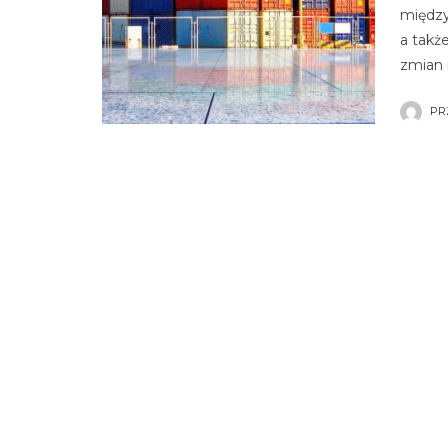
między
a takż
zmian 
PR