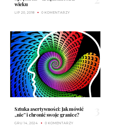
wieku
LIP 20, 2018
0 KOMENTARZY
Sztuka asertywności: Jak mówić
„nie” i chronić swoje granice?
GRU 14, 2024
0 KOMENTARZY