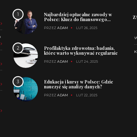
Najbardziej opłacalne zawody w
Z
Polsce: Klucz do finansowego
sukcesu
PRZEZ
ADAM
LUT 26, 2025
O
Profilaktyka zdrowotna: badania,
K
które warto wykonywać regularnie
PRZEZ
ADAM
LUT 24, 2025
Edukacja i kursy w Polsce: Gdzie
nauczyć się analizy danych?
PRZEZ
ADAM
LUT 22, 2025