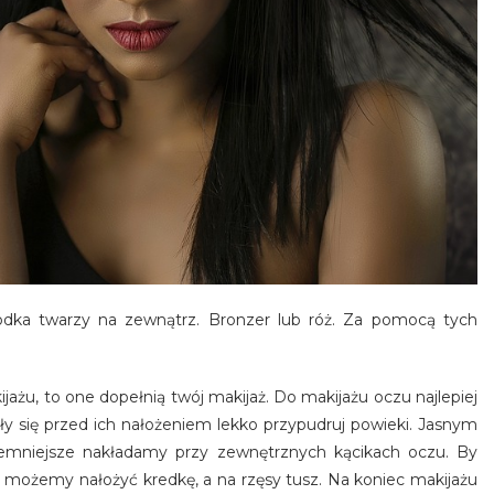
odka twarzy na zewnątrz. Bronzer lub róż. Za pomocą tych
ażu, to one dopełnią twój makijaż. Do makijażu oczu najlepiej
ały się przed ich nałożeniem lekko przypudruj powieki. Jasnym
ciemniejsze nakładamy przy zewnętrznych kącikach oczu. By
 możemy nałożyć kredkę, a na rzęsy tusz. Na koniec makijażu