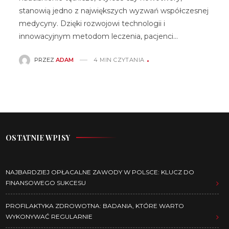
stanowią jedno z największych wyzwań współczesnej
medycyny. Dzięki rozwojowi technologii i
innowacyjnym metodom leczenia, pacjenci…
PRZEZ
ADAM
4 MIN CZYTANIA
OSTATNIE WPISY
NAJBARDZIEJ OPŁACALNE ZAWODY W POLSCE: KLUCZ DO
FINANSOWEGO SUKCESU
PROFILAKTYKA ZDROWOTNA: BADANIA, KTÓRE WARTO
WYKONYWAĆ REGULARNIE