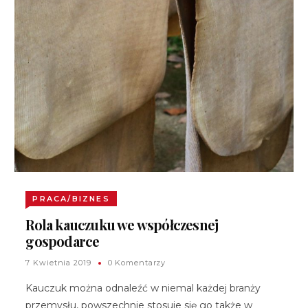
PRACA/BIZNES
Rola kauczuku we współczesnej
gospodarce
7 Kwietnia 2019
0 Komentarzy
Kauczuk można odnaleźć w niemal każdej branży
przemysłu, powszechnie stosuje się go także w