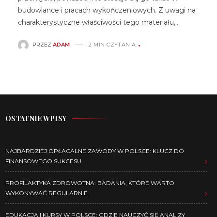
budowlance i pracach wykończeniowych. Z uwagi na
charakterystyczne właściwości tego materiału,…
PRZEZ
ADAM
2 MIN CZYTANIA
OSTATNIE WPISY
NAJBARDZIEJ OPŁACALNE ZAWODY W POLSCE: KLUCZ DO
FINANSOWEGO SUKCESU
PROFILAKTYKA ZDROWOTNA: BADANIA, KTÓRE WARTO
WYKONYWAĆ REGULARNIE
EDUKACJA I KURSY W POLSCE: GDZIE NAUCZYĆ SIĘ ANALIZY