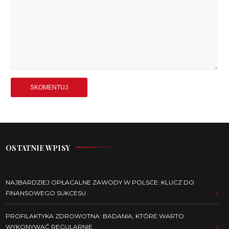
OSTATNIE WPISY
NAJBARDZIEJ OPŁACALNE ZAWODY W POLSCE: KLUCZ DO
FINANSOWEGO SUKCESU
PROFILAKTYKA ZDROWOTNA: BADANIA, KTÓRE WARTO
WYKONYWAĆ REGULARNIE