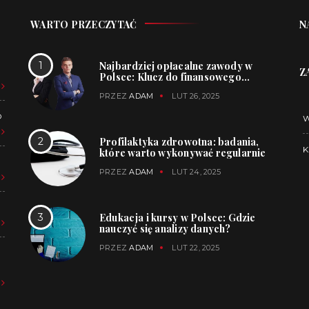
WARTO PRZECZYTAĆ
N
Najbardziej opłacalne zawody w
Z
Polsce: Klucz do finansowego
sukcesu
PRZEZ
ADAM
LUT 26, 2025
O
Profilaktyka zdrowotna: badania,
K
które warto wykonywać regularnie
PRZEZ
ADAM
LUT 24, 2025
Edukacja i kursy w Polsce: Gdzie
nauczyć się analizy danych?
PRZEZ
ADAM
LUT 22, 2025