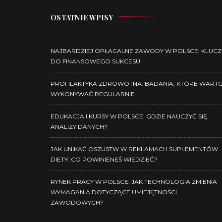
OSTATNIE WPISY
NAJBARDZIEJ OPŁACALNE ZAWODY W POLSCE: KLUCZ
DO FINANSOWEGO SUKCESU
PROFILAKTYKA ZDROWOTNA: BADANIA, KTÓRE WART
WYKONYWAĆ REGULARNIE
EDUKACJA I KURSY W POLSCE: GDZIE NAUCZYĆ SIĘ
ANALIZY DANYCH?
JAK UNIKAĆ OSZUSTW W REKLAMACH SUPLEMENTÓW
DIETY: CO POWINIENEŚ WIEDZIEĆ?
RYNEK PRACY W POLSCE: JAK TECHNOLOGIA ZMIENIA
WYMAGANIA DOTYCZĄCE UMIEJĘTNOŚCI
ZAWODOWYCH?