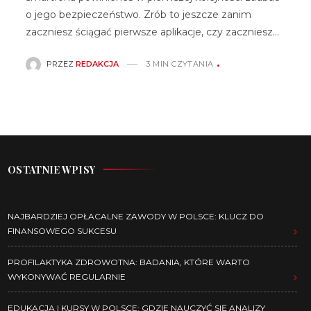
o jego bezpieczeństwo. Zrób to jeszcze zanim
zaczniesz ściągać pierwsze aplikacje, czy zaczniesz…
PRZEZ
REDAKCJA
3 MIN CZYTANIA
OSTATNIE WPISY
NAJBARDZIEJ OPŁACALNE ZAWODY W POLSCE: KLUCZ DO
FINANSOWEGO SUKCESU
PROFILAKTYKA ZDROWOTNA: BADANIA, KTÓRE WARTO
WYKONYWAĆ REGULARNIE
EDUKACJA I KURSY W POLSCE: GDZIE NAUCZYĆ SIĘ ANALIZY