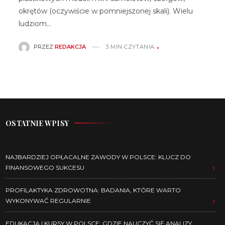
okrętów (oczywiście w pomniejszonej skali). Wielu
ludziom…
PRZEZ
REDAKCJA
3 MIN CZYTANIA
OSTATNIE WPISY
NAJBARDZIEJ OPŁACALNE ZAWODY W POLSCE: KLUCZ DO
FINANSOWEGO SUKCESU
PROFILAKTYKA ZDROWOTNA: BADANIA, KTÓRE WARTO
WYKONYWAĆ REGULARNIE
EDUKACJA I KURSY W POLSCE: GDZIE NAUCZYĆ SIĘ ANALIZY