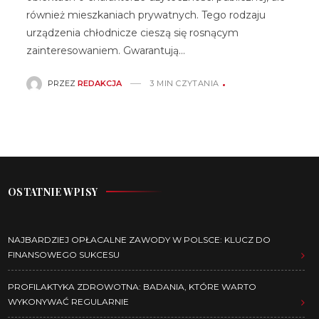
również mieszkaniach prywatnych. Tego rodzaju
urządzenia chłodnicze cieszą się rosnącym
zainteresowaniem. Gwarantują…
PRZEZ
REDAKCJA
3 MIN CZYTANIA
OSTATNIE WPISY
NAJBARDZIEJ OPŁACALNE ZAWODY W POLSCE: KLUCZ DO
FINANSOWEGO SUKCESU
PROFILAKTYKA ZDROWOTNA: BADANIA, KTÓRE WARTO
WYKONYWAĆ REGULARNIE