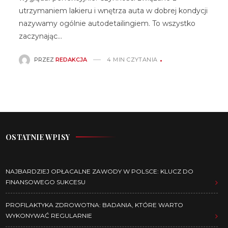
utrzymaniem lakieru i wnętrza auta w dobrej kondycji
nazywamy ogólnie autodetailingiem. To wszystko
zaczynając…
PRZEZ
REDAKCJA
4 MIN CZYTANIA
OSTATNIE WPISY
NAJBARDZIEJ OPŁACALNE ZAWODY W POLSCE: KLUCZ DO
FINANSOWEGO SUKCESU
PROFILAKTYKA ZDROWOTNA: BADANIA, KTÓRE WARTO
WYKONYWAĆ REGULARNIE